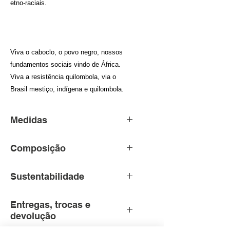
etno-raciais.
Viva o caboclo, o povo negro, nossos
fundamentos sociais vindo de África.
Viva a resistência quilombola, via o
Brasil mestiço, indígena e quilombola.
Medidas
GG – 60cm Tórax – 78 cm
Composição
comprimento
G – 57cm Tórax – 75 cm
Feitas com fio 30/1
Sustentabilidade
comprimento
PENTEADO meia malha com
M – 54cm Tórax – 72 cm
175 de gramatura 100%
Algodão certificado com
Entregas, trocas e
comprimento
algodão, beneficiadas com
origem e sustentabilidade
devolução
P – 52cm Tórax – 70 cm
tratamento que alivia os
garantida. Utilização de